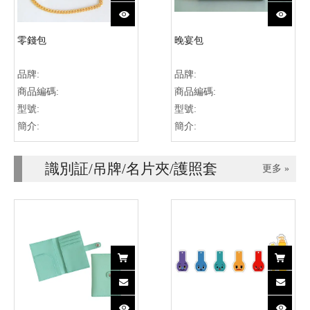
零錢包
晚宴包
品牌:
品牌:
商品編碼:
商品編碼:
型號:
型號:
簡介:
簡介:
識別証/吊牌/名片夾/護照套
更多 »