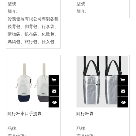
型號:
型號:
簡介:
簡介:
贇義發展有限公司專製各種
後背包、側背包、行李袋、
購物袋、帆布袋、化妝包、
媽媽包、旅行包、仕女包、
手提包、公文包、不織布
袋、束口袋、保冷袋、運動
袋、旅行袋、工具袋、女
包、各種袋子，包包等製造
工廠, 各式包款客製化生
產。
隨行杯束口手提袋
隨行杯袋
* 品名：隨行杯束口手提袋
品牌:
品牌:
* 材質：帆布