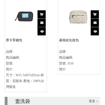
票卡零錢包
菱格紋化妝包
品牌:
品牌:
商品編碼:
商品編碼:
型號:
型號:
J110
簡介:
簡介:
尺寸：W11.5xH7xD2cm 材
質：尼龍布 產地：100%台
灣製造
盥洗袋
更多 »