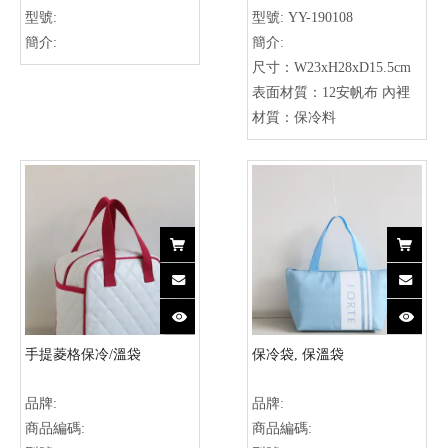
型號:
型號:
YY-190108
簡介:
簡介:
尺寸：W23xH28xD15.5cm
表面材質：12安帆布 內裡
材質：保冷料
手提菱格保冷/溫袋
保冷袋, 保溫袋
品牌:
品牌:
商品編碼:
商品編碼: