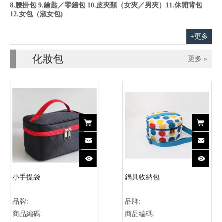
8.腰掛包 9.鑰匙／零錢包 10.皮夾類（女夾／男夾）11.休閒背包
12.女包（淑女包)
+更多
化妝包
更多 »
小手提袋
鍋具收納包
品牌:
品牌:
商品編碼:
商品編碼: