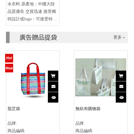
水衣料 原產地：中國大陸
品質優良 交貨迅速 接受獨
特設計或logo：可接受特別
設計或LOGO 適用於促銷品
或禮贈品 多樣設計：贇義
廣告贈品提袋
更多 »
發展有限公司提供多樣化設
計 接受進行原廠委託代工
製造OEM
茄芷袋
無紡布購物袋
品牌:
品牌:
商品編碼:
商品編碼: