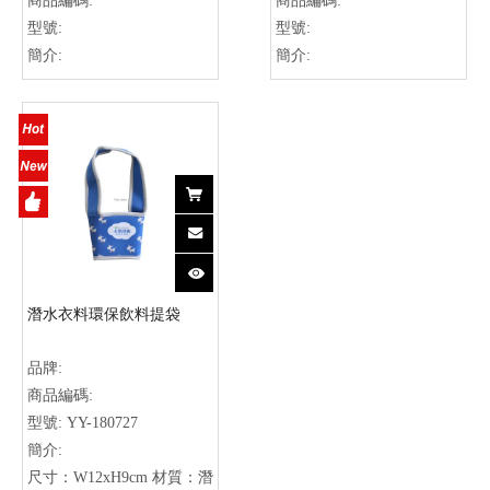
商品編碼:
商品編碼:
* 起定量：500-1000pcs
型號:
型號:
簡介:
簡介:
【【訂做需知】
1. 尺寸: 包袋尺寸、顏色、
材質可依顧客需求量身訂
製。
2. LOGO: 可使用印刷、織
標等方式,費用依每種大小
及顏色多寡決定。
3. 數量: 基本起訂500-
1000PCS，數量越多相對價
潛水衣料環保飲料提袋
格就越便宜。
4. 打樣: 依顧客需求進行打
品牌:
樣,每次費用依包袋大小酌
商品編碼:
收1000-3000元(下單後退
型號:
YY-180727
回)。
簡介:
5. 包裝: 一個包袋入一個PE
尺寸：W12xH9cm 材質：潛
袋。