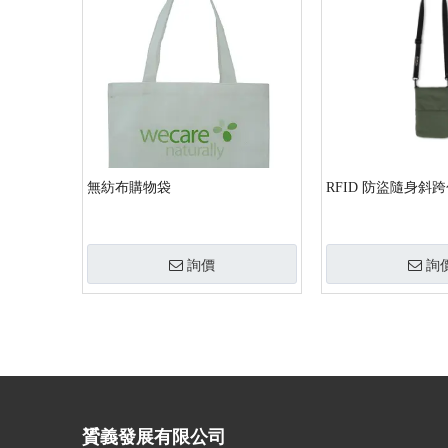
無紡布購物袋
RFID 防盜隨身斜
詢價
詢
»
贇義發展有限公司