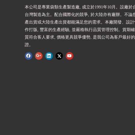
本公司是專業袋類生產製造廠, 成立於1991年10月。設廠於台
台灣製造為主。配合國際化的競爭, 於大陸亦有廠辦。不論
產出貨或大陸生產出貨都能滿足您的需求。本廠開發、設計快
作打版, 豐富的生產經驗, 並嚴格執行品質管理控制。貨期確
質符合客人要求, 價格更具競爭優勢, 是我公司為客戶最好
證。