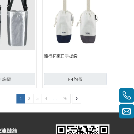
隨行杯束口手提袋
詢價
詢價
1
2
3
4
...
76
快速鏈結