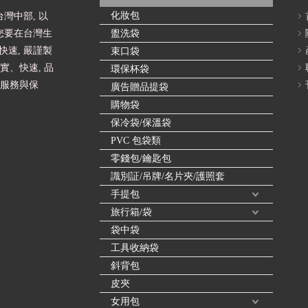
化妝包
灣中部, 以
您要在台灣生
盥洗袋
速, 嚴謹製
束口袋
實、快速, 品
環保杯袋
的服務與保
廣告贈品提袋
購物袋
保冷袋/保溫袋
PVC 包袋類
零錢包/鑰匙包
識別証/吊牌/名片夾/護照套
手提包
旅行箱/袋
袋中袋
工具收納袋
斜背包
皮夾
女用包