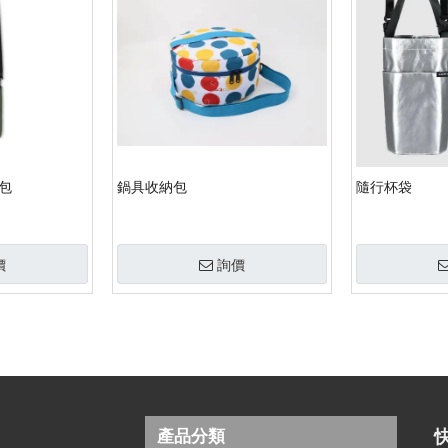
跨包
鍋具收納包
隨行杯袋
價
詢價
產品分類