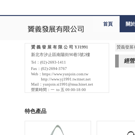
首頁
|
關
贇 義 發 展 有 限 公 司 YJ1991
贇義發展
新北市汐止區南陽街90巷5號2樓
經營
Tel：(02)-2693-1411
Fax：(02)-2694-3767
Web：
https://www.yunjoin.com.tw
http://www.yj1991.tw.ttnet.net
Mail：
yunjoin.si1991@msa.hinet.net
營業時間：一 to 五 09:00-18:00
特色產品