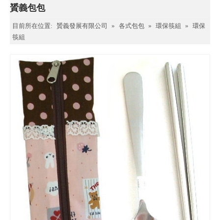
贇義包包
目前所在位置:
贇義發展有限公司
»
各式包包
»
環保筷組
»
環保
筷組