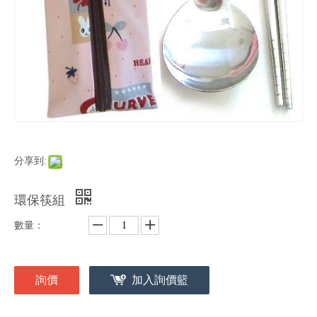
分享到:
環保筷組
數量：
詢價
加入詢價籃