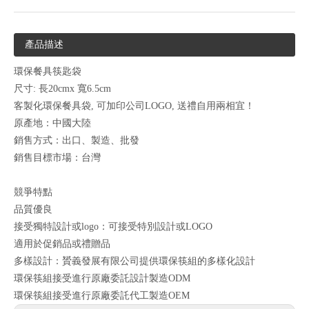
產品描述
環保餐具筷匙袋
尺寸: 長20cmx 寬6.5cm
客製化環保餐具袋, 可加印公司LOGO, 送禮自用兩相宜！
原產地：中國大陸
銷售方式：出口、製造、批發
銷售目標市場：台灣
競爭特點
品質優良
接受獨特設計或logo：可接受特別設計或LOGO
適用於促銷品或禮贈品
多樣設計：贇義發展有限公司提供環保筷組的多樣化設計
環保筷組接受進行原廠委託設計製造ODM
環保筷組接受進行原廠委託代工製造OEM