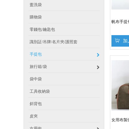
盥洗袋
購物袋
帆布手提
零錢包/鑰匙包
加
識別証/吊牌/名片夾/護照套
手提包
旅行箱/袋
袋中袋
工具收納袋
斜背包
皮夾
女用布製
女用包