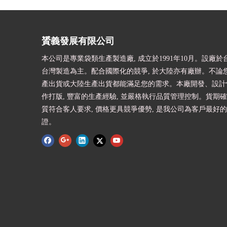
贇義發展有限公司
本公司是專業袋類生產製造廠, 成立於1991年10月。設廠於台
台灣製造為主。配合國際化的競爭, 於大陸亦有廠辦。不論
產出貨或大陸生產出貨都能滿足您的需求。本廠開發、設計快
作打版, 豐富的生產經驗, 並嚴格執行品質管理控制。貨期確
質符合客人要求, 價格更具競爭優勢, 是我公司為客戶最好
證。