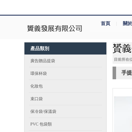
首頁
|
關
贇義包
產品類別
目前所在位
廣告贈品提袋
手提
環保杯袋
化妝包
束口袋
保冷袋/保溫袋
PVC 包袋類