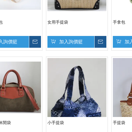
包
女用手提袋
手拿包
入詢價籃
詢價
加入詢價籃
詢價
加
休閒袋
小手提袋
手提袋