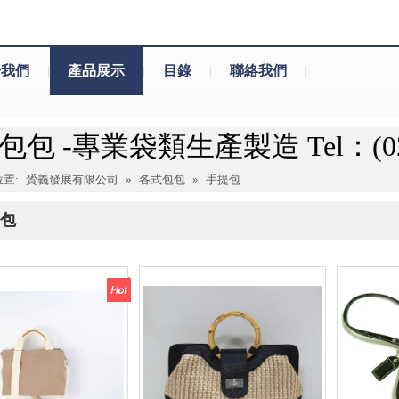
於我們
|
產品展示
|
目錄
|
聯絡我們
|
包 -專業袋類生產製造 Tel：(02)-
置:
贇義發展有限公司
»
各式包包
»
手提包
包