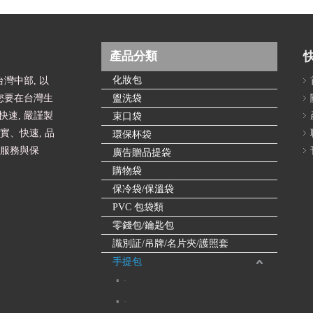
產品分類
化妝包
灣中部, 以
您要在台灣生
盥洗袋
速, 嚴謹製
束口袋
實、快速, 品
環保杯袋
的服務與保
廣告贈品提袋
購物袋
保冷袋/保溫袋
PVC 包袋類
零錢包/鑰匙包
識別証/吊牌/名片夾/護照套
手提包
休閒包
小手提包