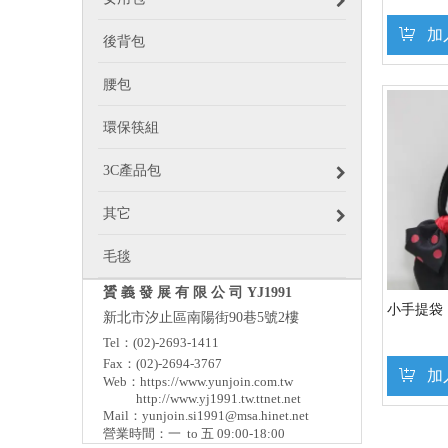
加
後背包
腰包
環保筷組
3C產品包
其它
毛毯
贇 義 發 展 有 限 公 司 YJ1991
小手提袋
新北市汐止區南陽街90巷5號2樓
Tel：(02)-2693-1411
Fax：(02)-2694-3767
加
Web：
https://www.yunjoin.com.tw
http://www.yj1991.tw.ttnet.net
Mail：
yunjoin.si1991@msa.hinet.net
營業時間：一 to 五 09:00-18:00
»