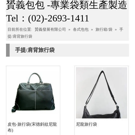
贇義包包 -專業袋類生產製造
Tel：(02)-2693-1411
目前所在位置:
贇義發展有限公司
»
各式包包
»
旅行箱/袋
»
手
提/肩背旅行袋
手提/肩背旅行袋
皮包-旅行袋(宋德斜紋尼龍
尼龍旅行袋
布)