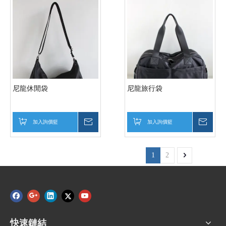
尼龍休閒袋
尼龍旅行袋
加入詢價籃
詢價
加入詢價籃
詢價
1
2
快速鏈結