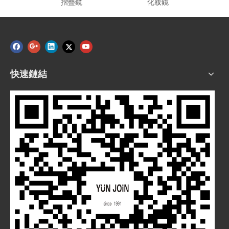
摺疊鏡
化妝鏡
快速鏈結