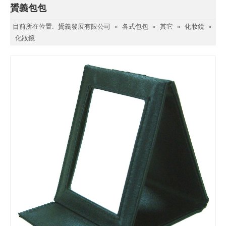
贇義包包
目前所在位置:
贇義發展有限公司
»
各式包包
»
其它
»
化妝鏡
»
化妝鏡