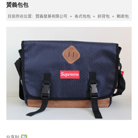
贇義包包
目前所在位置:
贇義發展有限公司
»
各式包包
»
斜背包
»
郵差包
分享到: