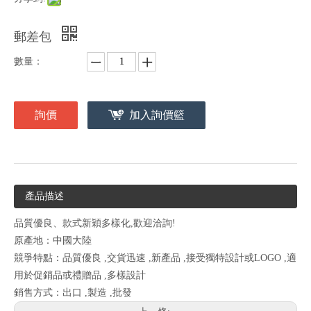
郵差包
數量：
詢價
加入詢價籃
產品描述
品質優良、款式新穎多樣化,歡迎洽詢!
原產地：中國大陸
競爭特點：品質優良 ,交貨迅速 ,新產品 ,接受獨特設計或LOGO ,適
用於促銷品或禮贈品 ,多樣設計
銷售方式：出口 ,製造 ,批發