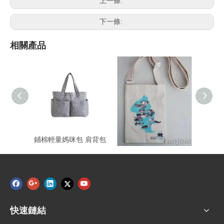
上一條:
下一條:
相關產品
鋪棉輕量媽咪包 肩背包
旅遊輕便斜背袋
快速鏈結