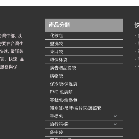
產品分類
化妝包
灣中部, 以
您要在台灣生
盥洗袋
速, 嚴謹製
束口袋
實、快速, 品
環保杯袋
的服務與保
廣告贈品提袋
購物袋
保冷袋/保溫袋
PVC 包袋類
零錢包/鑰匙包
識別証/吊牌/名片夾/護照套
手提包
旅行箱/袋
袋中袋