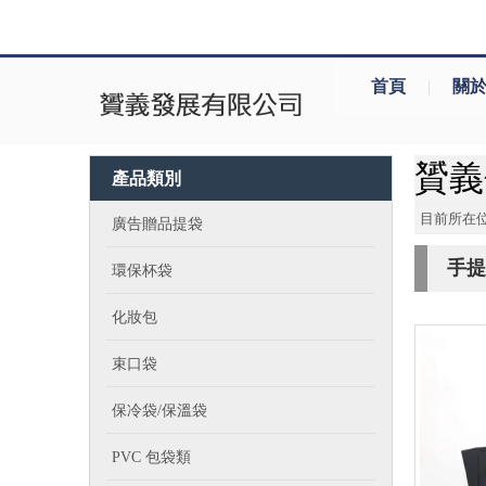
首頁
|
關
贇義包
產品類別
目前所在位
廣告贈品提袋
手提
環保杯袋
化妝包
束口袋
保冷袋/保溫袋
PVC 包袋類