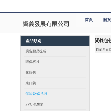
首頁
|
關
贇義包
產品類別
目前所在位
廣告贈品提袋
環保杯袋
化妝包
束口袋
保冷袋/保溫袋
PVC 包袋類