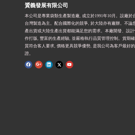
贇義發展有限公司
本公司是專業袋類生產製造廠, 成立於1991年10月。設廠於台
台灣製造為主。配合國際化的競爭, 於大陸亦有廠辦。不論
產出貨或大陸生產出貨都能滿足您的需求。本廠開發、設計快
作打版, 豐富的生產經驗, 並嚴格執行品質管理控制。貨期確
質符合客人要求, 價格更具競爭優勢, 是我公司為客戶最好
證。