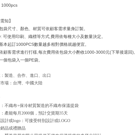
: 1000pcs
做需知】
包袋尺寸、顏色、材質可依顧客需求量身訂製。
O:
可使用印刷、織標等方式
,
費用依每種大小及數量決定。
基本起訂
1000PCS
數量越多相對價格就越便宜。
依顧客需求進行打樣
,
每次費用依包袋大小酌收
1000-3000
元
(
下單後退回
)
一個包袋入一個
PE
袋。
式：製造、合作、進口、出口
標市場：台灣、中國大陸
點
：不織布+保冷材質製造的不織布保溫提袋
：產能每月2000個，預計交貨期35天
設計或logo：可接受特別設計或LOGO
促銷品或禮贈品