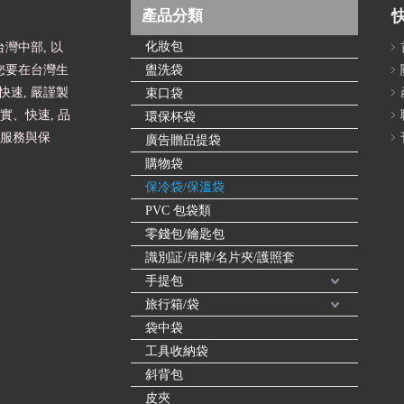
產品分類
化妝包
灣中部, 以
您要在台灣生
盥洗袋
速, 嚴謹製
束口袋
實、快速, 品
環保杯袋
的服務與保
廣告贈品提袋
購物袋
保冷袋/保溫袋
PVC 包袋類
零錢包/鑰匙包
識別証/吊牌/名片夾/護照套
手提包
旅行箱/袋
袋中袋
工具收納袋
斜背包
皮夾