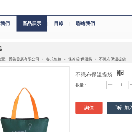
於我們
|
產品展示
|
目錄
|
聯絡我們
|
包
置:
贇義發展有限公司
»
各式包包
»
保冷袋/保溫袋
»
不織布保溫提袋
不織布保溫提袋
數量：
詢價
加