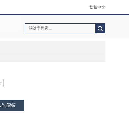
繁體中文
搜索
入詢價籃