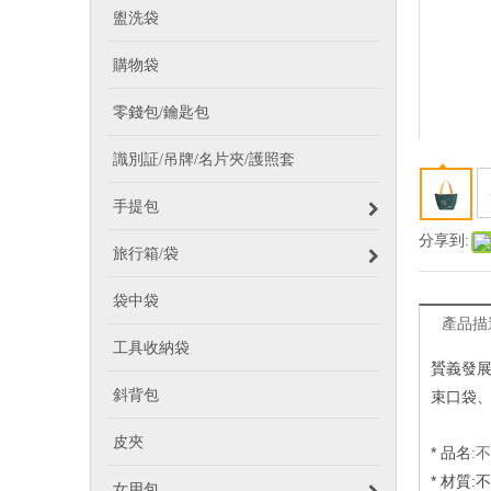
盥洗袋
購物袋
零錢包/鑰匙包
識別証/吊牌/名片夾/護照套
手提包
分享到:
旅行箱/袋
袋中袋
產品描
工具收納袋
贇義發
斜背包
束口袋
皮夾
*
品名
:
*
材質:
女用包