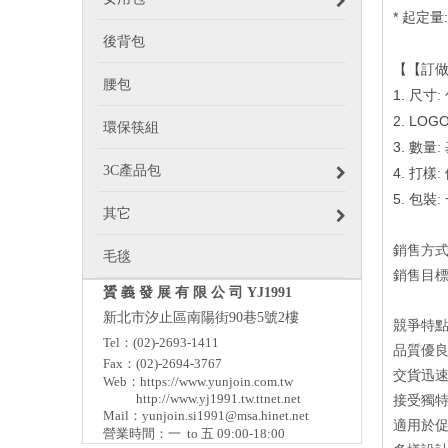
*
起定量
後背包
【【訂
腰包
1.
尺寸
:
2. LOG
環保筷組
3.
數量
:
3C產品包
4.
打樣
:
5.
包裝
:
其它
銷售方
毛毯
銷售目
贇 義 發 展 有 限 公 司 YJ1991
新北市汐止區南陽街90巷5號2樓
競爭特
Tel：(02)-2693-1411
品質優良
Fax：(02)-2694-3767
交貨迅速
Web：
https://www.yunjoin.com.tw
http://www.yj1991.tw.ttnet.net
接受獨特
Mail：
yunjoin.si1991@msa.hinet.net
適用於
營業時間：一 to 五 09:00-18:00