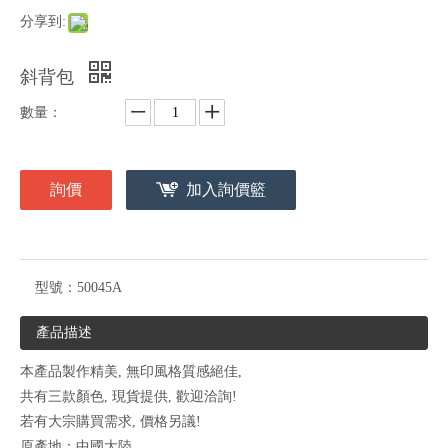
分享到:
斜背包
數量：
詢價
加入詢價籃
型號：
50045A
產品描述
本產品製作精美, 無印風格質感絕佳,
共有三款顏色, 現貨提供, 歡迎洽詢!
若有大宗購買需求, 價格另議!
原產地：中國大陸