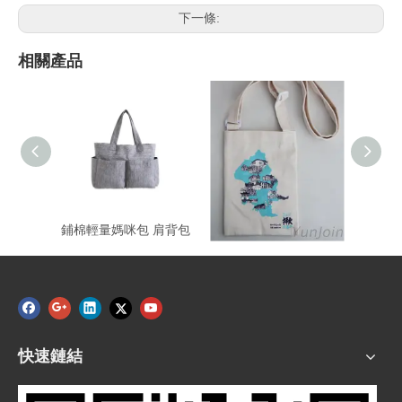
下一條:
相關產品
鋪棉輕量媽咪包 肩背包
旅遊輕便斜背袋
橫
快速鏈結