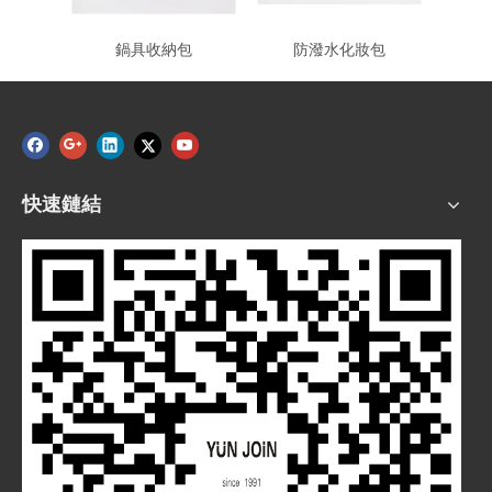
鍋具收納包
防潑水化妝包
盥洗
快速鏈結