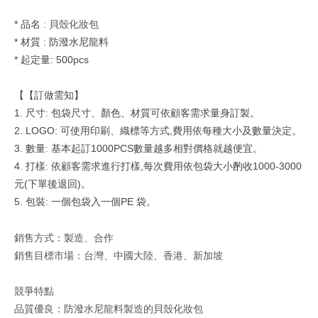
*
品名
: 貝殼化妝包
*
材質 : 防潑水尼龍料
*
: 500pcs
起定量
【【訂做需知】
1.
尺寸
:
包袋尺寸、顏色、材質可依顧客需求量身訂製。
2. LOGO:
,
可使用印刷、織標等方式
費用依每種大小及數量決定。
3.
1000PCS
數量
:
基本起訂
數量越多相對價格就越便宜。
4.
,
1000-3000
打樣
:
依顧客需求進行打樣
每次費用依包袋大小酌收
(
)
元
下單後退回
。
5.
PE
包裝
:
一個包袋入一個
袋。
銷售方式：製造、合作
銷售目標市場：台灣、中國大陸、香港、新加坡
競爭特點
品質優良：防潑水尼龍料製造的貝殼化妝包