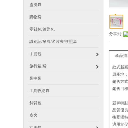
盥洗袋
購物袋
零錢包/鑰匙包
分享到:
識別証/吊牌/名片夾/護照套
手提包
產品描
旅行箱/袋
款式新穎
原產地
袋中袋
銷售方
銷售目
工具收納袋
斜背包
競爭特
品質優
皮夾
接受獨特
適用於
女用包