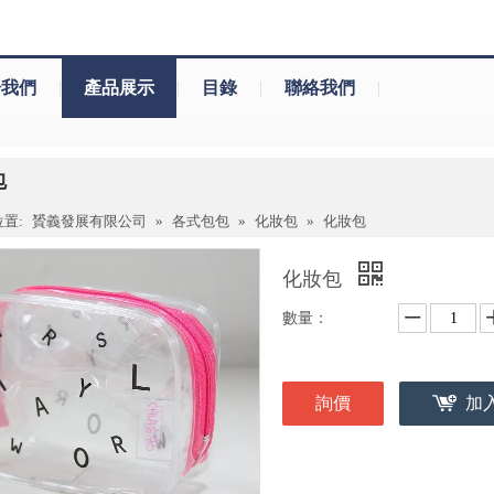
於我們
|
產品展示
|
目錄
|
聯絡我們
|
包
置:
贇義發展有限公司
»
各式包包
»
化妝包
»
化妝包
化妝包
數量：
詢價
加