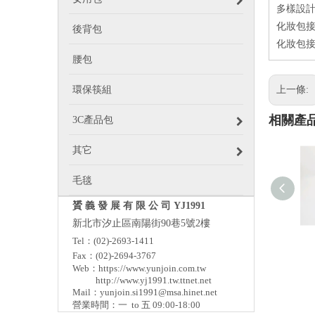
多樣設
化妝包接
後背包
化妝包接
腰包
環保筷組
上一條:
相關產
3C產品包
其它
毛毯
贇 義 發 展 有 限 公 司 YJ1991
新北市汐止區南陽街90巷5號2樓
Tel：(02)-2693-1411
Fax：(02)-2694-3767
Web：
https://www.yunjoin.com.tw
http://www.yj1991.tw.ttnet.net
Mail：
yunjoin.si1991@msa.hinet.net
營業時間：一 to 五 09:00-18:00