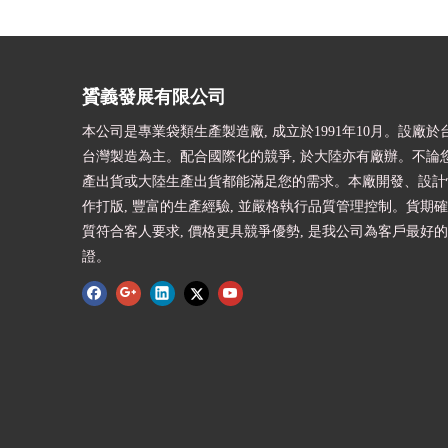
贇義發展有限公司
本公司是專業袋類生產製造廠, 成立於1991年10月。設廠於台
台灣製造為主。配合國際化的競爭, 於大陸亦有廠辦。不論
產出貨或大陸生產出貨都能滿足您的需求。本廠開發、設計快
作打版, 豐富的生產經驗, 並嚴格執行品質管理控制。貨期確
質符合客人要求, 價格更具競爭優勢, 是我公司為客戶最好
證。