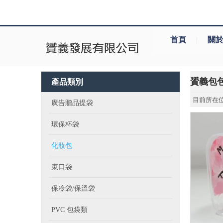
首頁
|
關
贇義包
產品類別
目前所在位
廣告贈品提袋
環保杯袋
化妝包
束口袋
保冷袋/保溫袋
PVC 包袋類