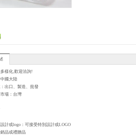
述
多樣化,歡迎洽詢!
：中國大陸
式：出口、製造、批發
標市場：台灣
點
良
設計或logo：可接受特別設計或LOGO
促銷品或禮贈品