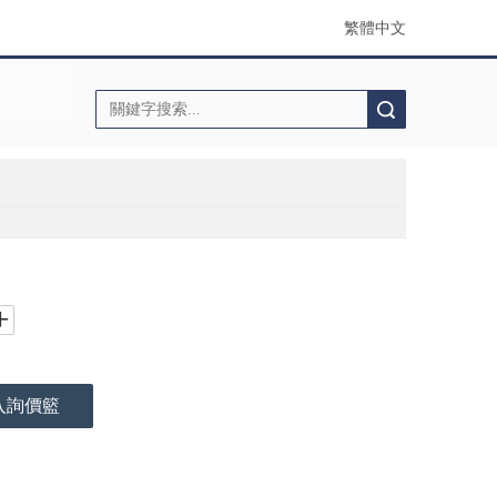
繁體中文
搜索
入詢價籃