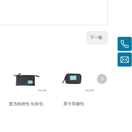
下一條:
盥洗收納包 化妝包
票卡零錢包
貝殼化妝包