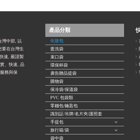
產品分類
化妝包
灣中部, 以
您要在台灣生
盥洗袋
速, 嚴謹製
束口袋
實、快速, 品
環保杯袋
的服務與保
廣告贈品提袋
購物袋
保冷袋/保溫袋
PVC 包袋類
零錢包/鑰匙包
識別証/吊牌/名片夾/護照套
手提包
旅行箱/袋
袋中袋