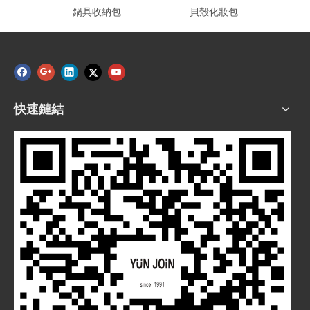
鍋具收納包
貝殼化妝包
快速鏈結