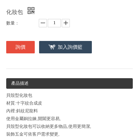
化妝包
數量：
詢價
加入詢價籃
產品描述
貝殼型化妝包
材質:十字紋合成皮
內裡:斜紋尼龍料
使用金屬銅拉鍊,開闔更容易,
貝殼型化妝包可以收納更多物品,使用更簡潔,
裝飾五金可依客戶需求變更,