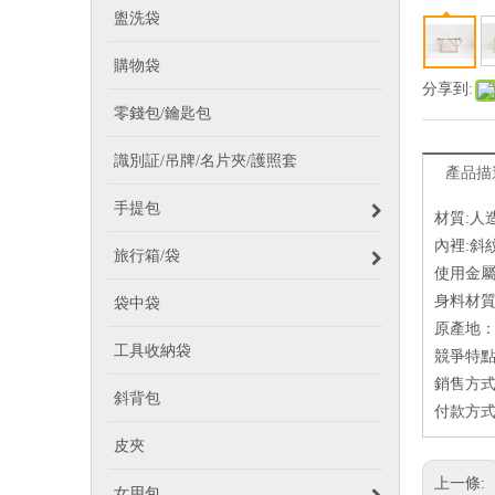
盥洗袋
購物袋
分享到:
零錢包/鑰匙包
識別証/吊牌/名片夾/護照套
產品描
手提包
材質:人
內裡:斜
旅行箱/袋
使用金屬
身料材
袋中袋
原產地
工具收納袋
競爭特點
銷售方式
斜背包
付款方式
皮夾
上一條:
女用包