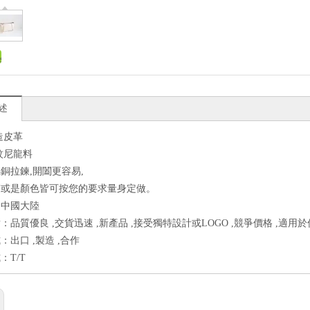
述
造皮革
紋尼龍料
銅拉鍊,開闔更容易,
質或是顏色皆可按您的要求量身定做。
：中國大陸
：品質優良 ,交貨迅速 ,新產品 ,接受獨特設計或LOGO ,競爭價格 ,適用
：出口 ,製造 ,合作
：T/T