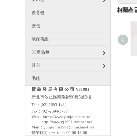
相關產
後背包
腰包
環保筷組
3C產品包
其它
毛毯
贇 義 發 展 有 限 公 司 YJ1991
新北市汐止區南陽街90巷5號2樓
Tel：(02)-2693-1411
Fax：(02)-2694-3767
Web：
https://www.yunjoin.com.tw
http://www.yj1991.tw.ttnet.net
Mail：
yunjoin.si1991@msa.hinet.net
營業時間：一 to 五 09:00-18:00