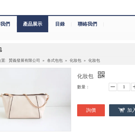
於我們
|
產品展示
|
目錄
|
聯絡我們
|
包
置:
贇義發展有限公司
»
各式包包
»
化妝包
»
化妝包
化妝包
數量：
詢價
加