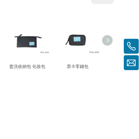
盥洗收納包 化妝包
票卡零錢包
貝殼化妝包