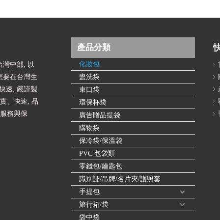
產品分類
化妝包
灣中部, 以
您要在台灣生
盥洗袋
速, 嚴謹製
束口袋
實、快速, 品
環保杯袋
的服務與保
廣告贈品提袋
購物袋
保冷袋/保溫袋
PVC 包袋類
零錢包/鑰匙包
識別証/吊牌/名片夾/護照套
手提包
旅行箱/袋
袋中袋