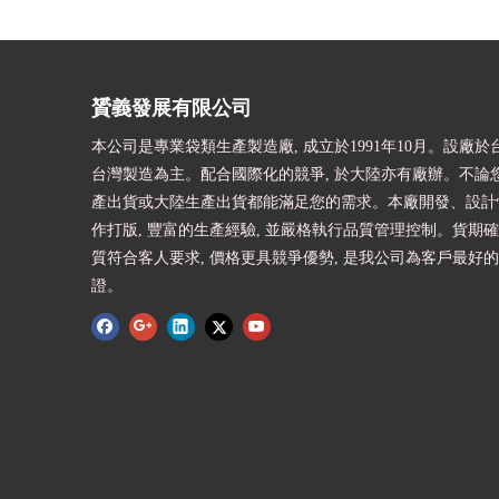
贇義發展有限公司
本公司是專業袋類生產製造廠, 成立於1991年10月。設廠於台
台灣製造為主。配合國際化的競爭, 於大陸亦有廠辦。不論
產出貨或大陸生產出貨都能滿足您的需求。本廠開發、設計快
作打版, 豐富的生產經驗, 並嚴格執行品質管理控制。貨期確
質符合客人要求, 價格更具競爭優勢, 是我公司為客戶最好
證。