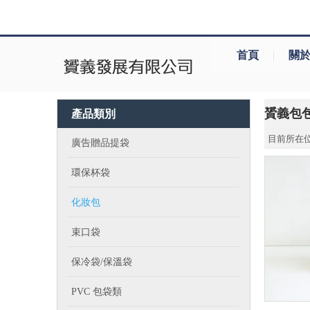
首頁
|
關
贇義包
產品類別
目前所在位
廣告贈品提袋
環保杯袋
化妝包
束口袋
保冷袋/保溫袋
PVC 包袋類