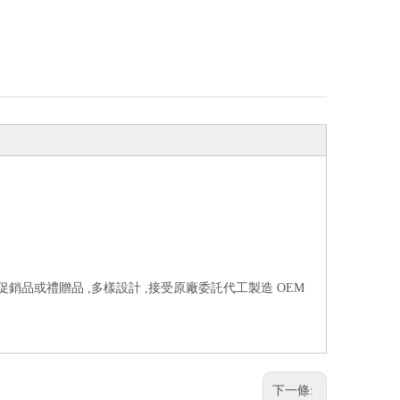
於促銷品或禮贈品 ,多樣設計 ,接受原廠委託代工製造 OEM
下一條: