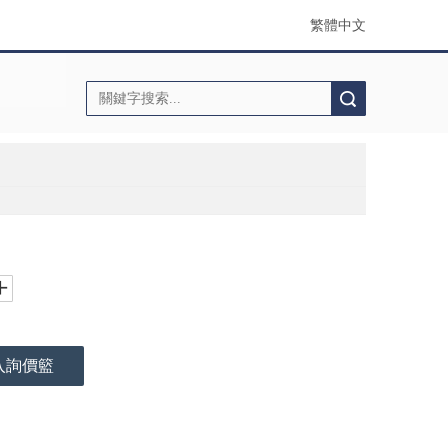
繁體中文
搜索
入詢價籃