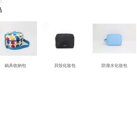
品
鍋具收納包
貝殼化妝包
防潑水化妝包