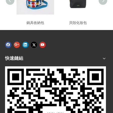
鍋具收納包
貝殼化妝包
快速鏈結