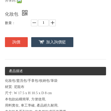
分享到:
化妝包
數量：
詢價
加入詢價籃
產品描述
化妝包/盥洗包/手拿包/收納包/筆袋
材質: 尼龍布
尺寸: W 17.5 x H 10.5 x D 8 cm
本包款結構簡單, 方便使用,
用料實在, 車工準確, 產品經久耐用,