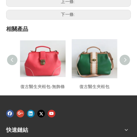
上一條:
下一條:
相關產品
復古醫生夾框包-無飾條
復古醫生夾框包
快速鏈結