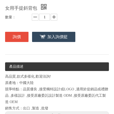
女用手提斜背包
數量：
詢價
加入詢價籃
產品描述
高品質,款式多樣化,歡迎洽詢!
原產地：中國大陸
競爭特點：品質優良 ,接受獨特設計或LOGO ,適用於促銷品或禮贈
品 ,多樣設計 ,接受原廠委託設計製造 ODM ,接受原廠委託代工製
造 OEM
銷售方式：出口 ,製造 ,批發