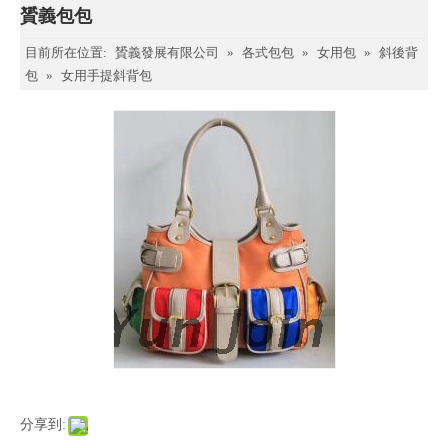
贇義包包
目前所在位置:
贇義發展有限公司
»
各式包包
»
女用包
»
斜後背
包
»
女用手提斜背包
分享到: