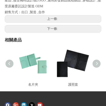
產品 ,接受獨特設計或LOGO ,適用於促銷品或禮贈品 ,多樣設計 ,接
受原廠委託設計製造 ODM
銷售方式：出口 ,製造 ,合作
上一條:
下一條:
相關產品
名片夾
護照套
識