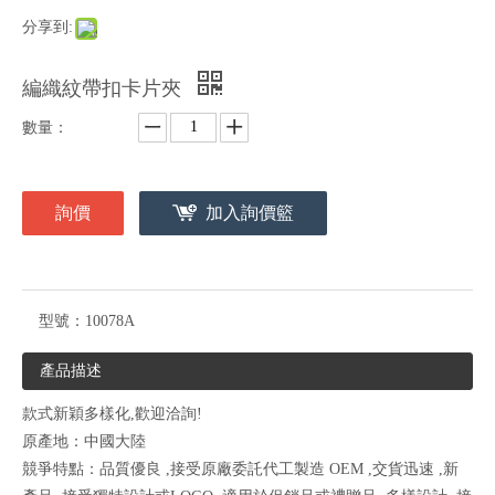
分享到:
編織紋帶扣卡片夾
數量：
詢價
加入詢價籃
型號：
10078A
產品描述
款式新穎多樣化,歡迎洽詢!
原產地：中國大陸
競爭特點：品質優良 ,接受原廠委託代工製造 OEM ,交貨迅速 ,新