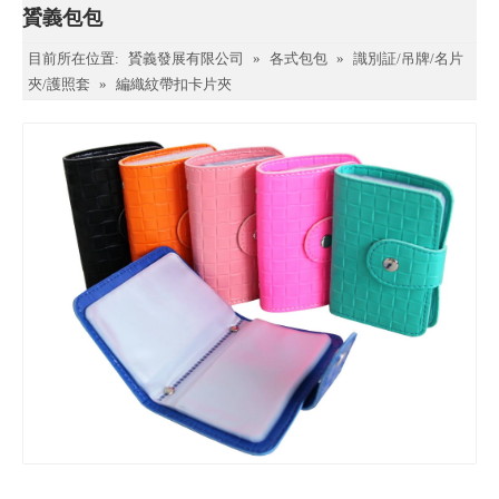
贇義包包
目前所在位置:
贇義發展有限公司
»
各式包包
»
識別証/吊牌/名片
夾/護照套
»
編織紋帶扣卡片夾